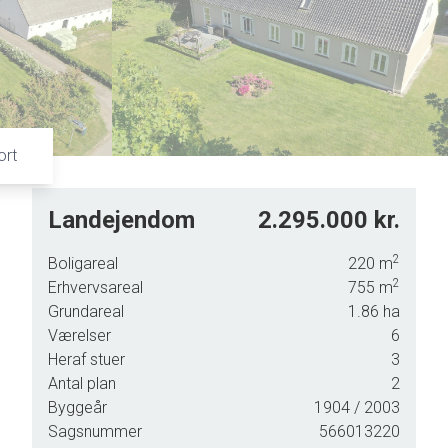
7
4
8
5
9
6
7
8
9
ort
Landejendom
2.295.000 kr.
2
Boligareal
220
m
2
Erhvervsareal
755
m
Grundareal
1.86
ha
Værelser
6
Heraf stuer
3
Antal plan
2
Byggeår
1904
/ 2003
rer
Sagsnummer
566013220