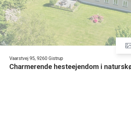
Vaarstvej 95, 9260 Gistrup
Charmerende hesteejendom i natursk
Den nedlagte landejendom “Toftegaard
ønsker at bosætte sig i landlige omgiv
perfekte rammer for at kombinere fam
Stuehuset
Stuehuset, der er renoveret i 2003, h
fordelt på to plan. I stueplan mødes I 