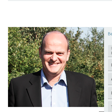
Kontakt
En spændende ejendom med masser af
Ring for fremvisning på tlf. 6115151
Be