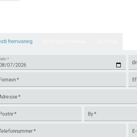
 plads og muligheder.
3
stil fremvisning
Bestil salgsmateriale
Giv et bud
Dato
*
Øn
Fornavn
*
Ef
Adresse
*
Postnr
*
By
*
Telefonnummer
*
E-