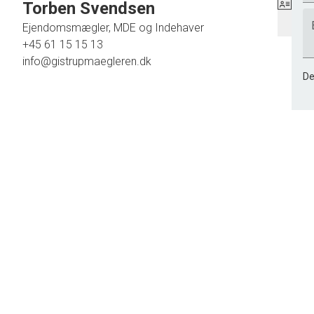
Torben Svendsen
Ejendomsmægler, MDE og Indehaver
+45 61 15 15 13
info@gistrupmaegleren.dk
De