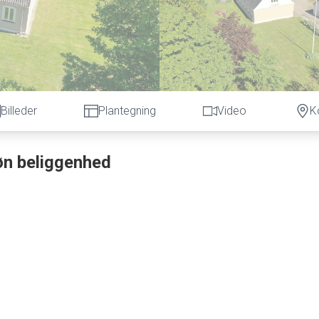
Billeder
Plantegning
Video
K
øn beliggenhed
” er en ideel mulighed for familier, der
elser tæt på Gistrup, og tilbyder de
ilielivet med dyrehold.
ar et rummeligt boligareal på 220 kvm
først af en praktisk entré, der også funge