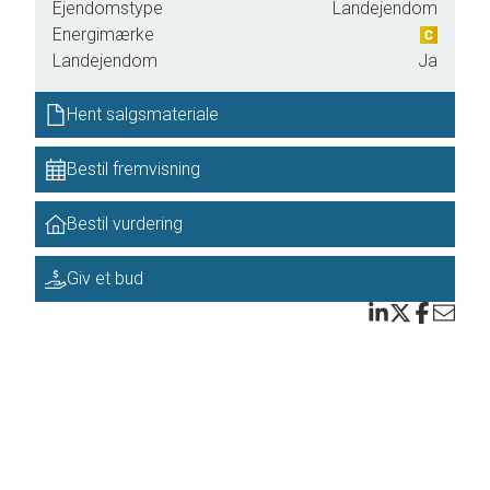
t
Ejendomstype
Landejendom
Energimærke
Landejendom
Ja
Hent salgsmateriale
t
Bestil fremvisning
Bestil vurdering
Giv et bud
er.