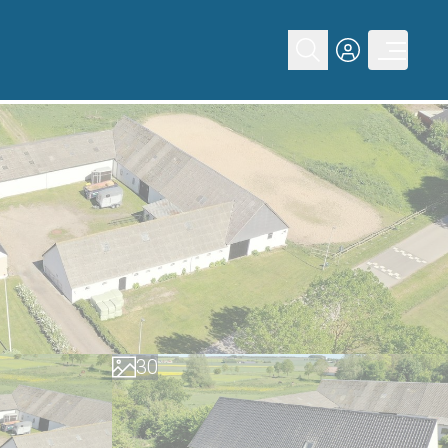
0
1
2
3
0
4
1
5
2
6
3