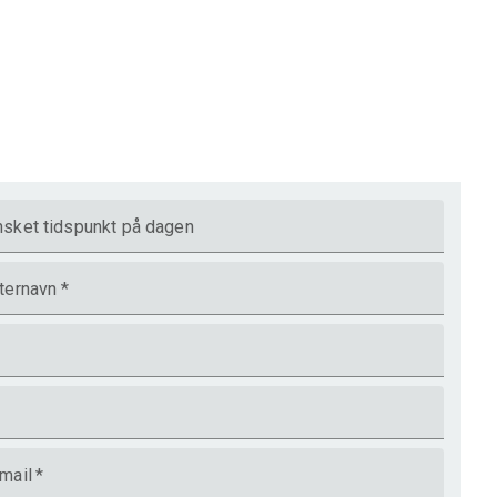
sket tidspunkt på dagen
ternavn
*
mail
*