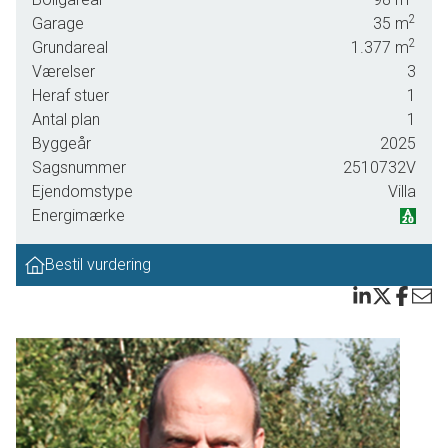
imponerende ejendom sig over et enkelt plan med et
2
Garage
35
m
boligareal på 98 kvadratmeter. Her får du en indflytningsklar
2
Grundareal
1.377
m
bolig, hvor hver eneste detalje er gennemtænkt for at
Værelser
3
skabe et hjem ud over det sædvanlige.
Heraf stuer
1
Når du træder ind i entréen, mødes du af en lys og
Antal plan
1
imødekommende atmosfære. Det praktiske bryggers gør
Byggeår
2025
hverdagen nemmere med god plads til opbevaring og
Sagsnummer
2510732V
vaskefaciliteter. Badeværelset er elegant indrettet med
Ejendomstype
Villa
moderne armaturer og kvalitetsmaterialer. Husets hjerte er
Energimærke
det håndlavede køkken, som ikke kun byder på
funktionalitet men også charme takket være den
Bestil vurdering
integrerede vinkælder – perfekt til vinentusiasten.
Stuen og alrummet er opdelt i en hyggelig spisestue samt
en afslappende tv-stue, hvilket giver rig mulighed for både
sociale sammenkomster og rolige stunder. Der kommer
masser af lysindfald ind i huset. Der er lavet separat
soveplads i stuen, hvor man kan nyde den skønne udsigt
over naturen. Soveværelset tilbyder masser af