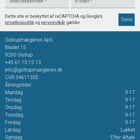
Telefonnummer
*
E-mail
*
Dette site er beskyttet af reCAPTCHA og Google’s
Send
privatlivspolitik
og
servicevilkår
gælder.
Gistrupmægleren ApS
Bladet 15
9260
Gistrup
+45 61 15 15 13
info@gistrupmaegleren.dk
CVR
34611335
Åbningstider
Mandag
9-17
Tirsdag
9-17
Onsdag
9-17
Torsdag
9-17
Fredag
9-17
Lørdag
Lukket
Søndag
Efter Aftale