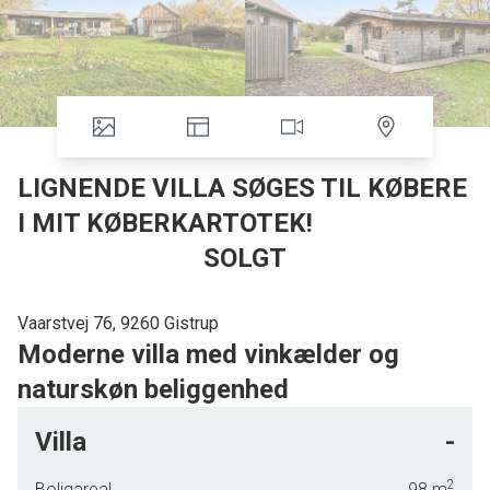
LIGNENDE VILLA SØGES TIL KØBERE
I MIT KØBERKARTOTEK!
SOLGT
Vaarstvej 76, 9260 Gistrup
Moderne villa med vinkælder og
naturskøn beliggenhed
Velkommen til denne moderne og stilfulde villa, der er en
Villa
-
sand perle for dem, der søger komfort og elegance i
smukke omgivelser. Bygget i 2025, strækker denne
2
Boligareal
98
m