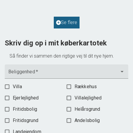
2
Boligareal
114
m
2
Grundareal
587
m
Ejendomstype
Villa
Se flere
598.000 kr.
Skriv dig op i mit køberkartotek
Så finder vi sammen den rigtige vej til dit nye hjem.
Beliggenhed
*
Villa
Rækkehus
Ejerlejlighed
Villalejlighed
Fritidsbolig
Helårsgrund
Fritidsgrund
Andelsbolig
Landejendom