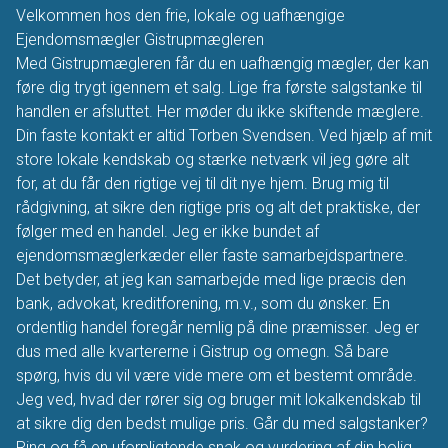
Velkommen hos den frie, lokale og uafhængige
Ejendomsmægler Gistrupmægleren
Med Gistrupmægleren får du en uafhængig mægler, der kan
føre dig trygt igennem et salg. Lige fra første salgstanke til
handlen er afsluttet. Her møder du ikke skiftende mæglere.
Din faste kontakt er altid Torben Svendsen. Ved hjælp af mit
store lokale kendskab og stærke netværk vil jeg gøre alt
for, at du får den rigtige vej til dit nye hjem. Brug mig til
rådgivning, at sikre den rigtige pris og alt det praktiske, der
følger med en handel. Jeg er ikke bundet af
ejendomsmæglerkæder eller faste samarbejdspartnere.
Det betyder, at jeg kan samarbejde med lige præcis den
bank, advokat, kreditforening, m.v., som du ønsker. En
ordentlig handel foregår nemlig på dine præmisser. Jeg er
dus med alle kvartererne i Gistrup og omegn. Så bare
spørg, hvis du vil være vide mere om et bestemt område.
Jeg ved, hvad der rører sig og bruger mit lokalkendskab til
at sikre dig den bedst mulige pris. Går du med salgstanker?
Ring og få en uforpligtende snak og vurdering af din bolig.