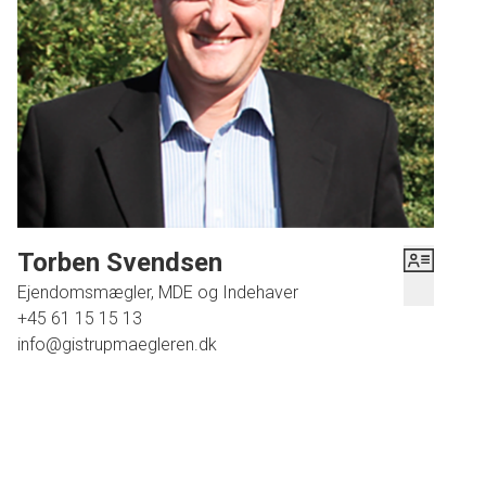
en god start på dagen for alle husets beboere. Endvidere
godt viktualierum og garage. Villaen trænger til en
opdatering. Udenfor åbner sig en verden af muligheder i
den store og frodige have, der med sin gode terrasse
indbyder til både leg og afslapning under åben himmel. Her
kan du nyde morgenkaffen i solopgangens blide lys eller
samle familie og venner til grillhygge på lange
sommeraftener. Beliggenheden kunne ikke være mere ideel
for familien, der ønsker at kombinere det rolige liv tæt på
naturen med nem adgang til daginstitutioner, skole samt
Torben Svendsen
lokale indkøbsmuligheder - alt sammen indenfor kort
Ejendomsmægler, MDE og Indehaver
afstand fra hjemmet. Fjellerad ligger kun 12 minutter fra det
+45 61 15 15 13
nye supersygehus og Gistrup samt ca. 20 - 25 minutter til
info@gistrupmaegleren.dk
Aalborg.
Denne villa repræsenterer en unik mulighed for at erhverve
sig mere end blot en bolig; her får du et hjem fyldt med sjæl,
charme og masser af muligheder for at sætte dit eget
præg. Gå ikke glip af chancen for at gøre denne villa til jeres