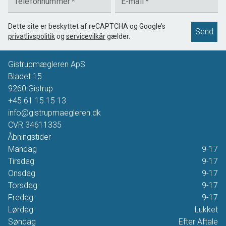
Telefonnummer
*
E-mail
*
Dette site er beskyttet af reCAPTCHA og Google’s
Send
privatlivspolitik
og
servicevilkår
gælder.
Gistrupmægleren ApS
Bladet 15
9260
Gistrup
+45 61 15 15 13
info@gistrupmaegleren.dk
CVR
34611335
Åbningstider
Mandag
9-17
Tirsdag
9-17
Onsdag
9-17
Torsdag
9-17
Fredag
9-17
Lørdag
Lukket
Søndag
Efter Aftale