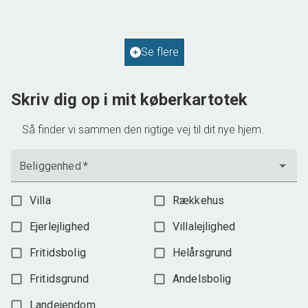
2
Boligareal
114
m
2
Grundareal
587
m
Ejendomstype
Villa
Se flere
598.000 kr.
Skriv dig op i mit køberkartotek
Så finder vi sammen den rigtige vej til dit nye hjem.
Beliggenhed
*
Villa
Rækkehus
Ejerlejlighed
Villalejlighed
Fritidsbolig
Helårsgrund
Fritidsgrund
Andelsbolig
Landejendom