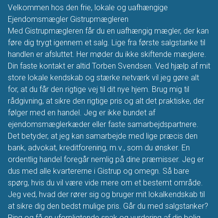
Velkommen hos den frie, lokale og uafhængige
Ejendomsmægler Gistrupmægleren
Med Gistrupmægleren får du en uafhængig mægler, der kan
føre dig trygt igennem et salg. Lige fra første salgstanke til
handlen er afsluttet. Her møder du ikke skiftende mæglere.
Din faste kontakt er altid Torben Svendsen. Ved hjælp af mit
store lokale kendskab og stærke netværk vil jeg gøre alt
for, at du får den rigtige vej til dit nye hjem. Brug mig til
rådgivning, at sikre den rigtige pris og alt det praktiske, der
følger med en handel. Jeg er ikke bundet af
ejendomsmæglerkæder eller faste samarbejdspartnere.
Det betyder, at jeg kan samarbejde med lige præcis den
bank, advokat, kreditforening, m.v., som du ønsker. En
ordentlig handel foregår nemlig på dine præmisser. Jeg er
dus med alle kvartererne i Gistrup og omegn. Så bare
spørg, hvis du vil være vide mere om et bestemt område.
Jeg ved, hvad der rører sig og bruger mit lokalkendskab til
at sikre dig den bedst mulige pris. Går du med salgstanker?
Ring og få en uforpligtende snak og vurdering af din bolig.