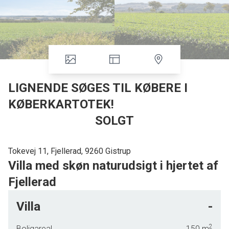
LIGNENDE SØGES TIL KØBERE I
KØBERKARTOTEK!
SOLGT
Tokevej 11, Fjellerad, 9260 Gistrup
Villa med skøn naturudsigt i hjertet af
Fjellerad
Villa
-
Forestil dig en villa, hvor hver detalje er nøje udvalgt for at
skabe et hjem, der ikke blot er et sted at bo, men et fristed,
2
Boligareal
150
m