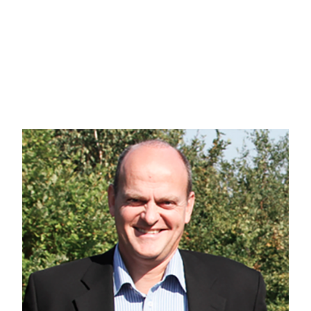
Hjemmet har hele fire værelser, hvilket giver jeres familie mange gode indre
New Yorker-stil samt et gæstetoilet i entréen. Husets bryggers har desuden v
Udenfor kan I nyde tid på den skønne sydvestvendte terrasse, som ligger afs
der oplagt kan bruges til redskabsskur. Har I grønne fingre i familien, kan I o
køkkenhave.
Stubben 60 ligger rigtig godt midt i det populære Stubben i Gistrup. Adressen
få hundrede meter til en naturskøn skov, Børnehaven Ygdrasil og nærmeste bus
Ring for fremvisning på tlf. 6115 1513