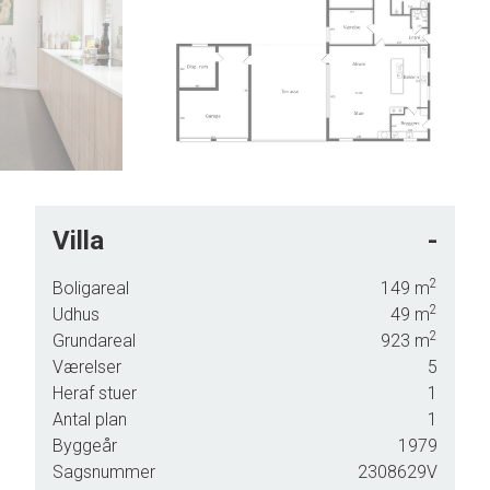
8
9
Villa
-
2
Boligareal
149
m
2
Udhus
49
m
2
Grundareal
923
m
 plan,
Værelser
5
Heraf stuer
1
,
Antal plan
1
e
Byggeår
1979
Sagsnummer
2308629V