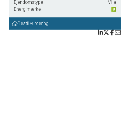
Ejendomstype
Villa
 flot
Energimærke
Bestil vurdering
 rum,
nlagt
n blot