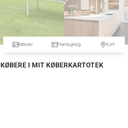
Billeder
Plantegning
Kort
L KØBERE I MIT KØBERKARTOTEK
å Stubben 60 i Gistrup. Denne villa i røde mursten, som er fra 1979, er på 149 m2 i et
gger tæt på samtlige af hverdagens nødvendige faciliteter.
lse, hvilket skaber et stort, luftigt rum med et stilfuldt køkken med lyse træfronter
uen, hvor I kan indrette et hyggeligt sofaområde omkring pejseindsatsen i den synlig