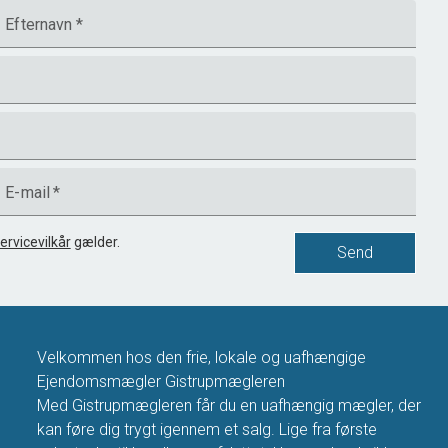
Efternavn
*
E-mail
*
ervicevilkår
gælder.
Send
Velkommen hos den frie, lokale og uafhængige
Ejendomsmægler Gistrupmægleren
Med Gistrupmægleren får du en uafhængig mægler, der
kan føre dig trygt igennem et salg. Lige fra første