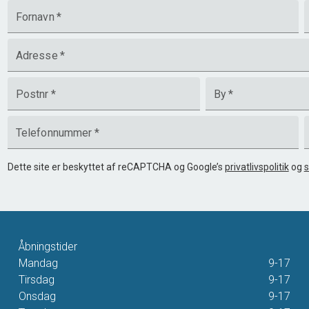
Fornavn
*
Adresse
*
Postnr
*
By
*
Telefonnummer
*
Dette site er beskyttet af reCAPTCHA og Google’s
privatlivspolitik
og
s
Åbningstider
Mandag
9-17
Tirsdag
9-17
Onsdag
9-17