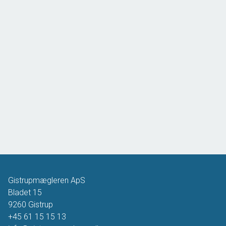
Gistrupmægleren ApS
Bladet 15
9260
Gistrup
+45 61 15 15 13