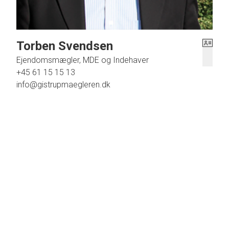
Torben Svendsen
Ejendomsmægler, MDE og Indehaver
+45 61 15 15 13
info@gistrupmaegleren.dk