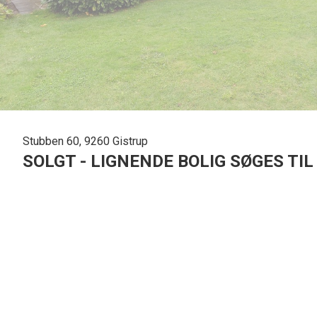
Stubben 60, 9260 Gistrup
SOLGT - LIGNENDE BOLIG SØGES TI
Indflytningsklar villa med meget attraktiv beliggenhed i Gistrup
Det er en fuldkommen renoveret villa i en virkelig flot stand, der venter jer p
hvor der er en gennemtænkt planløsning. Huset står på en 923 m2 grund og li
Der er en god indretning i hjemmet, hvor opholdsrummene ligger i åben forbinde
vinkøleskab og bardisk, der ligger ud til spiseområdet. I forlængelse har I st
murstensvæg. Alt i alt er der en indbydende og varm atmosfære i boligen.