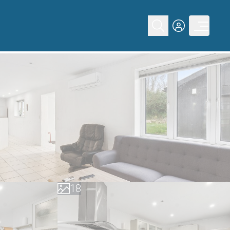
0
1
2
3
4
5
6
0
7
1
8
2
9
3
4