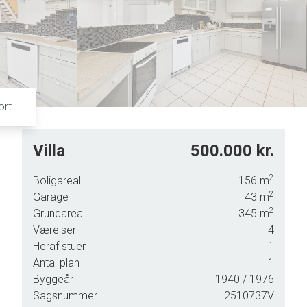
5
6
7
8
9
ort
Villa
500.000 kr.
ter
2
Boligareal
156
m
ige
2
Garage
43
m
2
Grundareal
345
m
Værelser
4
e
Heraf stuer
1
ig
Antal plan
1
Byggeår
1940
/ 1976
Sagsnummer
2510737V