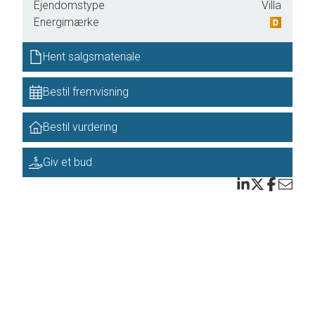
Ejendomstype
Villa
Energimærke
Hent salgsmateriale
Bestil fremvisning
Bestil vurdering
Giv et bud