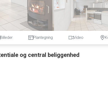
Billeder
Plantegning
Video
K
tentiale og central beliggenhed
for at skabe dit drømmehjem. Med et boligareal på 156 kvadratme
ie og gæster. Villaen blev opført i 1940 og har bevaret sin oprindel
 op til moderne standarder.
ntor eller gæsteværelse. Den rummelige stue er i åben forbindels
sociale sammenkomster. Herfra er der direkte adgang til en dejl
le med vennerne. Et badeværelse samt et praktisk bryggers gør
sindtryk af hjemmet.