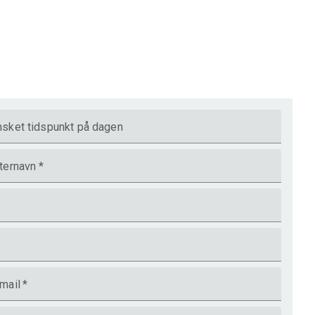
sket tidspunkt på dagen
ternavn
*
mail
*