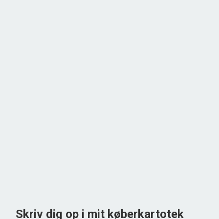
Bjørnbakvej 8,
9260 Gistrup
2
Boligareal
72
m
2
Grundareal
1.551
m
Ejendomstype
Villa
748.000 kr.
Skriv dig op i mit køberkartotek