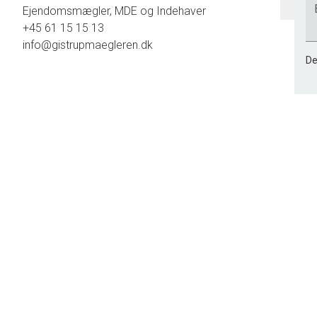
Ejendomsmægler, MDE og Indehaver
+45 61 15 15 13
info@gistrupmaegleren.dk
De