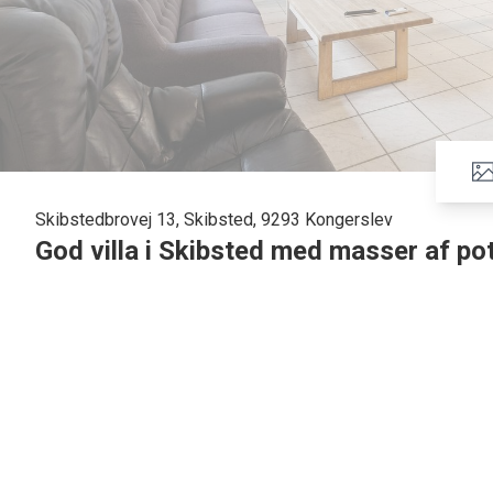
Skibstedbrovej 13, Skibsted, 9293 Kongerslev
God villa i Skibsted med masser af po
Velkommen til denne villa, der byder på en unik mulighed 
fordelt over to plan, er der rigeligt med plads til både famil
charme, men den trænger til en opdatering for at bringe den
I stueplan finder du et lyst værelse, der kan bruges som ko
med køkkenet, hvilket skaber en indbydende atmosfære for 
terrasse og haven, hvor du kan nyde solrige dage eller gril
hverdagen nemmere, mens entréen giver et godt førstehånd