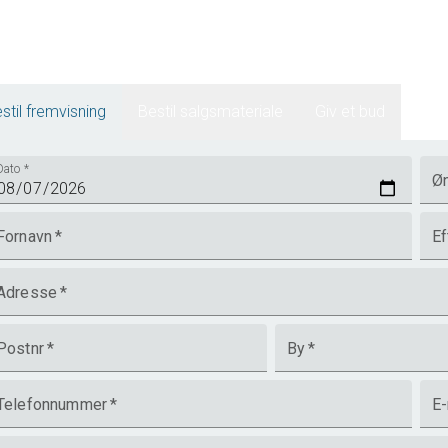
stil fremvisning
Bestil salgsmateriale
Giv et bud
Dato
*
Øn
Fornavn
*
Ef
Adresse
*
Postnr
*
By
*
Telefonnummer
*
E-