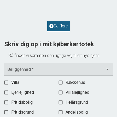
2
Boligareal
114
m
2
Grundareal
587
m
Ejendomstype
Villa
Se flere
598.000 kr.
Skriv dig op i mit køberkartotek
Så finder vi sammen den rigtige vej til dit nye hjem.
Beliggenhed
*
Villa
Rækkehus
Ejerlejlighed
Villalejlighed
Fritidsbolig
Helårsgrund
Fritidsgrund
Andelsbolig