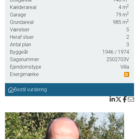
perfekt for familien der ønsker både plads og funktionalitet.
2
Kælderareal
4
m
Villaen byder på et samlet boligareal på 148 kvadratmeter
2
Garage
79
m
fordelt over to plan, hvilket giver masser af muligheder for
2
Grundareal
985
m
at indrette hjemmet efter dine behov. Grunden er på 985
Værelser
5
kvm.
Heraf stuer
2
Når du træder ind i huset, mødes du af en lys entré, der
Antal plan
3
fører dig videre til et pænt køkken. Køkkenet er i åben
Byggeår
1946
/ 1974
forbindelse med stuen, hvilket skaber et dejligt flow og gør
Sagsnummer
2502703V
det nemt at være sammen som familie eller underholde
Ejendomstype
Villa
gæster. I stueetagen finder du også et godt badeværelse
Energimærke
samt adgang til den skønne udestue, hvor du kan nyde
udsigten til haven året rundt.
Bestil vurdering
På første sal venter yderligere plads med to børneværelser
ideelle til familiens yngste medlemmer eller som
kontor/gæsteværelser. Det store soveværelse har adgang
til et walk-in closet. Et ekstra toilet samt en hyggelig stue
fuldender første sal og sikrer optimale rammer for
afslapning.