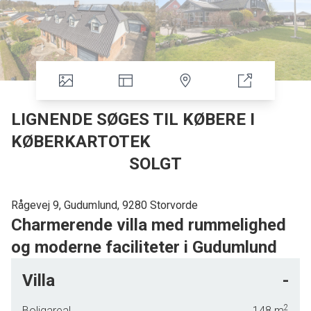
LIGNENDE SØGES TIL KØBERE I
KØBERKARTOTEK
SOLGT
Rågevej 9, Gudumlund, 9280 Storvorde
Charmerende villa med rummelighed
og moderne faciliteter i Gudumlund
Velkommen til denne charmerende villa beliggende i det
Villa
-
fredelige og naturskønne Gudumlund. Her får du en bolig,
der kombinerer rummelighed med moderne komfort,
2
Boligareal
148
m