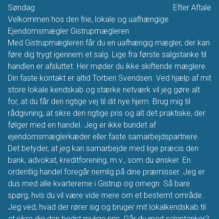
Søndag
Efter Aftale
Velkommen hos den frie, lokale og uafhængige
Ejendomsmægler Gistrupmægleren
Med Gistrupmægleren får du en uafhængig mægler, der kan
føre dig trygt igennem et salg. Lige fra første salgstanke til
handlen er afsluttet. Her møder du ikke skiftende mæglere.
Din faste kontakt er altid Torben Svendsen. Ved hjælp af mit
store lokale kendskab og stærke netværk vil jeg gøre alt
for, at du får den rigtige vej til dit nye hjem. Brug mig til
rådgivning, at sikre den rigtige pris og alt det praktiske, der
følger med en handel. Jeg er ikke bundet af
ejendomsmæglerkæder eller faste samarbejdspartnere.
Det betyder, at jeg kan samarbejde med lige præcis den
bank, advokat, kreditforening, m.v., som du ønsker. En
ordentlig handel foregår nemlig på dine præmisser. Jeg er
dus med alle kvartererne i Gistrup og omegn. Så bare
spørg, hvis du vil være vide mere om et bestemt område.
Jeg ved, hvad der rører sig og bruger mit lokalkendskab til
at sikre dig den bedst mulige pris. Går du med salgstanker?