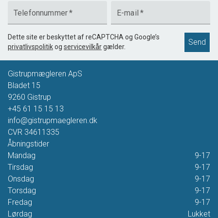
Telefonnummer
*
E-mail
*
Dette site er beskyttet af reCAPTCHA og Google’s
Send
privatlivspolitik
og
servicevilkår
gælder.
Gistrupmægleren ApS
Bladet 15
9260
Gistrup
+45 61 15 15 13
info@gistrupmaegleren.dk
CVR
34611335
Åbningstider
Mandag
9-17
Tirsdag
9-17
Onsdag
9-17
Torsdag
9-17
Fredag
9-17
Lørdag
Lukket