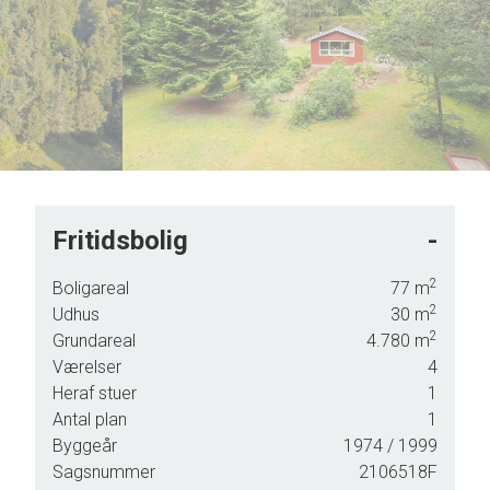
Fritidsbolig
-
2
Boligareal
77
m
2
Udhus
30
m
2
Grundareal
4.780
m
rmest
Værelser
4
Heraf stuer
1
Antal plan
1
Byggeår
1974
/ 1999
 ind
Sagsnummer
2106518F
lse.