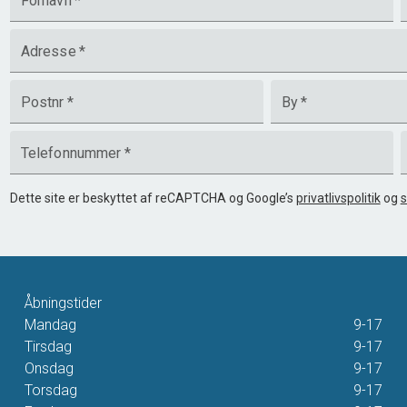
Fornavn
*
Adresse
*
Postnr
*
By
*
Telefonnummer
*
Dette site er beskyttet af reCAPTCHA og Google’s
privatlivspolitik
og
s
Åbningstider
Mandag
9-17
Tirsdag
9-17
Onsdag
9-17
Torsdag
9-17