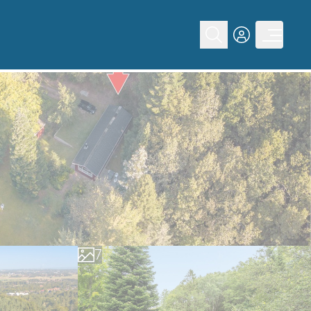
0
1
2
3
4
5
6
7
8
9