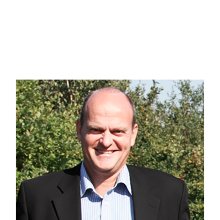
Både ved selve huset og flere andre steder på den store grund er der dejlige
sol eller skygge alt efter ønske.
Endvidere godt redskabsskur og brændeskur.
Området er særdeles populært for gåture, løbeture og MTB-cykling, hvor der f
Gistrup byder på et spændende handelsliv med egen slagter, bager, supermarkeder m.v. D
gymnastik, motionscenter, fodbold eller golf - så har Gistrup det hele. Ud over et væld a
endvidere være satelitbyen til Nordjyllands nye supersygehus. Dette vil helt klart være 
kommende arbejdsplads. Se den nye præsentationsvideo om Gistrup By: https://yout
Et spændende sommerhus med mange muligheder.
Kontakt mig allerede i dag på tlf. 6115 1513 for at kaste et nærmere blik på 