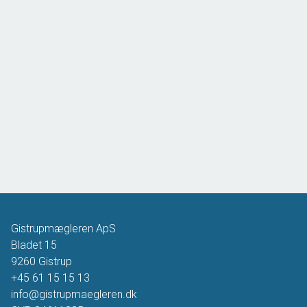
Gistrupmægleren ApS
Bladet 15
9260
Gistrup
+45 61 15 15 13
info@gistrupmaegleren.dk