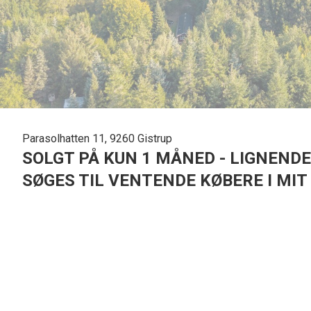
Parasolhatten 11, 9260 Gistrup
SOLGT PÅ KUN 1 MÅNED - LIGNENDE
SØGES TIL VENTENDE KØBERE I MI
Velholdt fritidsoase i skovens dybe stille ro
Det er en intet mindre end fantastisk beliggenhed, denne ejendom på Paraso
hemmelig - lysning midt i de frodige Lundby Bakker. Her kan man med rette tale
tilbringe sine ferier og fridage.
Det rødmalede træhus fra 1974 rummer et boligareal på 77 m2. Det hele er lø
fra allerførste overtagelsesdag. Du får et dejligt opholdsmiljø, hvor stue og