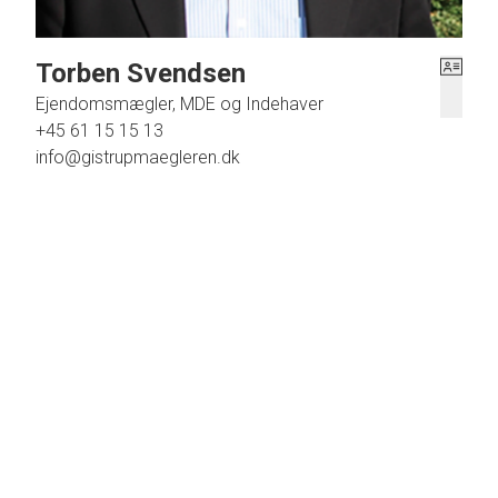
Torben Svendsen
Ejendomsmægler, MDE og Indehaver
+45 61 15 15 13
info@gistrupmaegleren.dk