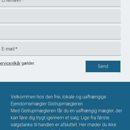
Efternavn
*
E-mail
*
ervicevilkår
gælder.
Send
Velkommen hos den frie, lokale og uafhængige
Ejendomsmægler Gistrupmægleren
Med Gistrupmægleren får du en uafhængig mægler, der
kan føre dig trygt igennem et salg. Lige fra første
salgstanke til handlen er afsluttet. Her møder du ikke