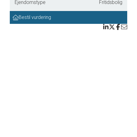
Ejendomstype
Fritidsbolig
enten
Bestil vurdering
mtiden