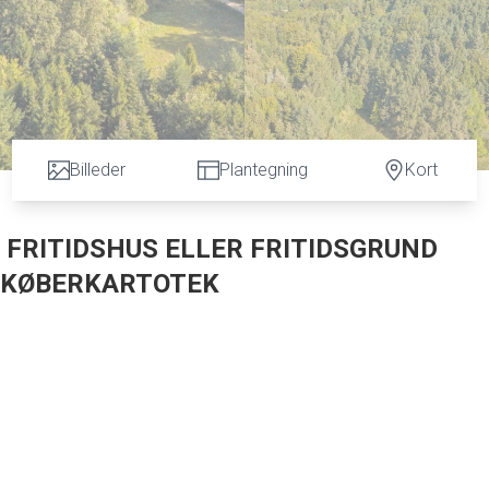
Billeder
Plantegning
Kort
 FRITIDSHUS ELLER FRITIDSGRUND
T KØBERKARTOTEK
lhatten 11 kan byde på. Den 4.780 m2 store grund ligger som en ugeneret - ja, næ
 om at befinde sig i skovens dybe still ro, og det er et virkelig skønt sted at kunne
bende blevet vedligeholdt og opdateret efter behov, og du kan derfor rykke direkte
 køkken ligger i åben forbindelse. Derudover er her tre værelser og et brusebadevære