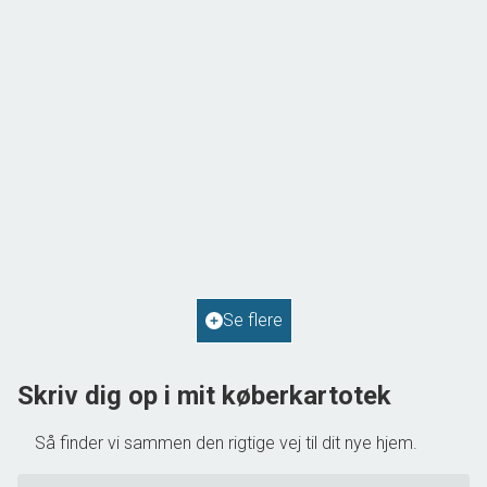
Solvej 1,
9293 Kongerslev
2
Boligareal
114
m
2
Grundareal
587
m
Ejendomstype
Villa
Se flere
598.000 kr.
Skriv dig op i mit køberkartotek
Så finder vi sammen den rigtige vej til dit nye hjem.