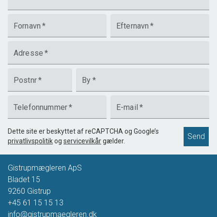
Fornavn
*
Efternavn
*
Adresse
*
Postnr
*
By
*
Telefonnummer
*
E-mail
*
Dette site er beskyttet af reCAPTCHA og Google’s
Send
privatlivspolitik
og
servicevilkår
gælder.
Gistrupmægleren ApS
Bladet 15
9260
Gistrup
+45 61 15 15 13
info@gistrupmaegleren.dk