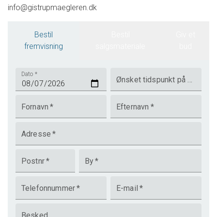
info@gistrupmaegleren.dk
Bestil
Bestil
Giv et
fremvisning
salgsmateriale
bud
Dato
*
Ønsket tidspunkt på dagen
Fornavn
*
Efternavn
*
Adresse
*
Postnr
*
By
*
Telefonnummer
*
E-mail
*
Besked