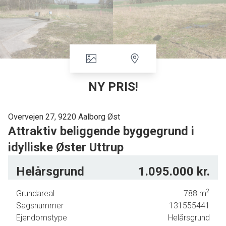
NY PRIS!
Overvejen 27, 9220 Aalborg Øst
Attraktiv beliggende byggegrund i
idylliske Øster Uttrup
Her får du muligheden for at bygge et spændende byggeri.
Helårsgrund
1.095.000 kr.
Byggegrunden på 788 m2 er beliggende i hyggeligt og roligt
boligkvarter med flot ugeneret udsigt marker. Der er betalt
2
Grundareal
788
m
tilslutningsafgifter på kloak og vand.
Sagsnummer
131555441
Med den perfekte beliggenhed leves landsbylivet, det lokale
Ejendomstype
Helårsgrund