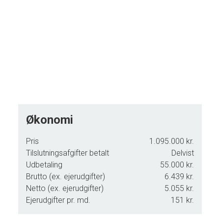
Ring for fremvisning eller spørgsmål på tlf. 61151513
Økonomi
Pris
1.095.000 kr.
Tilslutningsafgifter betalt
Delvist
Udbetaling
55.000 kr.
Brutto (ex. ejerudgifter)
6.439 kr.
Netto (ex. ejerudgifter)
5.055 kr.
Ejerudgifter pr. md.
151 kr.