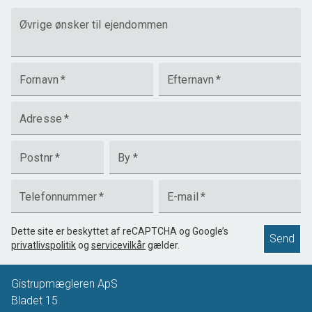
Øvrige ønsker til ejendommen
Fornavn
*
Efternavn
*
Adresse
*
Postnr
*
By
*
Telefonnummer
*
E-mail
*
Dette site er beskyttet af reCAPTCHA og Google’s
Send
privatlivspolitik
og
servicevilkår
gælder.
Gistrupmægleren ApS
Bladet 15