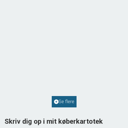
Solvej 1,
9293 Kongerslev
2
Boligareal
114
m
2
Grundareal
587
m
Ejendomstype
Villa
Se flere
598.000 kr.
Skriv dig op i mit køberkartotek