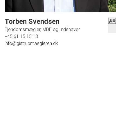
Huset er et flot og funktionelt vinkelhus på 177 m² med sorte betontagsten og
saddeltag uden udhæng. Vinduerne er af mærket Rationel Aura Plus, 3-lags
træ/alu, sorte udvendigt og hvide indvendigt. Huset har en 55 m2 stor
Torben Svendsen
integreret dobbelt garage, med gulvvarme. Fra husets dobbelt garage kan
Ejendomsmægler, MDE og Indehaver
du gå tørskoet ind i et stort og rummeligt bryggers. Fra bryggers er der
+45 61 15 15 13
adgang til husets brede entre. Køkken/alrum er stort og lyst, med skrå lofter
info@gistrupmaegleren.dk
og ovenlysvindue, så der er plads til hygge for hele familien. Fra
køkken/alrummet er der adgang til en dejlig lys stue, hvor der er udgang til
en stor overdækket terrasse. Husets børneafdeling består af 2 store
værelser, et funktionelt kontor og et lækkert veludnyttet badeværelse med
bruseniche. Forældreafdelingen består af et soveværelse med walk-in-closet
og eget badeværelse. Al inventar er fra HTH.
Billeder og plantegning er materiale fra Milton Huse, som har udarbejdet et
konkret tilbud på opførelse af vinkelhus på 177 m2 samt en 55 m2 stor
integreret dobbelt garage til en anslået kontraktpris på kr. 4.495.000,-. I
tilbuddet er inkluderet køb af grund, byggetilladelsesgebyr, ekstrafundering
samt bortkørsel af overskudsjord, varmetilslutning samt vand og