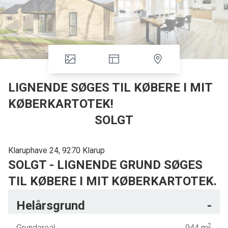
LIGNENDE SØGES TIL KØBERE I MIT
KØBERKARTOTEK!
SOLGT
Klaruphave 24, 9270 Klarup
SOLGT - LIGNENDE GRUND SØGES
TIL KØBERE I MIT KØBERKARTOTEK.
Helårsgrund
-
Attraktiv beliggende byggegrund i roligt kvarter i Klarup og forslag til
spændende husprojekt
2
Grundareal
944
m