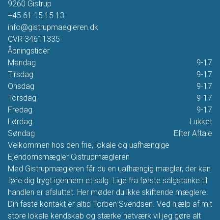
9260
Gistrup
+45 61 15 15 13
info@gistrupmaegleren.dk
CVR
34611335
Åbningstider
Mandag
9-17
Tirsdag
9-17
Onsdag
9-17
Torsdag
9-17
Fredag
9-17
Lørdag
Lukket
Søndag
Efter Aftale
Velkommen hos den frie, lokale og uafhængige
Ejendomsmægler Gistrupmægleren
Med Gistrupmægleren får du en uafhængig mægler, der kan
føre dig trygt igennem et salg. Lige fra første salgstanke til
handlen er afsluttet. Her møder du ikke skiftende mæglere.
Din faste kontakt er altid Torben Svendsen. Ved hjælp af mit
store lokale kendskab og stærke netværk vil jeg gøre alt