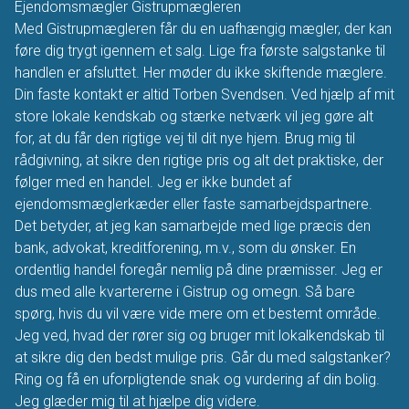
Ejendomsmægler Gistrupmægleren
Med Gistrupmægleren får du en uafhængig mægler, der kan
føre dig trygt igennem et salg. Lige fra første salgstanke til
handlen er afsluttet. Her møder du ikke skiftende mæglere.
Din faste kontakt er altid Torben Svendsen. Ved hjælp af mit
store lokale kendskab og stærke netværk vil jeg gøre alt
for, at du får den rigtige vej til dit nye hjem. Brug mig til
rådgivning, at sikre den rigtige pris og alt det praktiske, der
følger med en handel. Jeg er ikke bundet af
ejendomsmæglerkæder eller faste samarbejdspartnere.
Det betyder, at jeg kan samarbejde med lige præcis den
bank, advokat, kreditforening, m.v., som du ønsker. En
ordentlig handel foregår nemlig på dine præmisser. Jeg er
dus med alle kvartererne i Gistrup og omegn. Så bare
spørg, hvis du vil være vide mere om et bestemt område.
Jeg ved, hvad der rører sig og bruger mit lokalkendskab til
at sikre dig den bedst mulige pris. Går du med salgstanker?
Ring og få en uforpligtende snak og vurdering af din bolig.
Jeg glæder mig til at hjælpe dig videre.