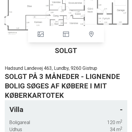
SOLGT
Hadsund Landevej 463, Lundby, 9260 Gistrup
SOLGT PÅ 3 MÅNEDER - LIGNENDE
BOLIG SØGES AF KØBERE I MIT
KØBERKARTOTEK
Prisvenlig villa med dejlig udsigt og tæt på det nye sygehus
Villa
-
Denne ejendom er et rigtig fornuftigt bud på dit nye hjem, hvis du er på udkig
2
Boligareal
120
m
efter en bolig i grønne rammer uden for byen – uden på nogen måde at være
2
Udhus
34
m
for langt fra den. Standen og indretningen fungerer lige fra første