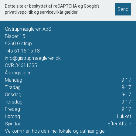
Dette site er beskyttet af reCAPTCHA og Google’s
Send
privatlivspolitik
og
servicevilkår
gælder.
Gistrupmægleren ApS
Bladet 15
9260
Gistrup
+45 61 15 15 13
info@gistrupmaegleren.dk
CVR
34611335
Åbningstider
Mandag
9-17
Tirsdag
9-17
Onsdag
9-17
Torsdag
9-17
Fredag
9-17
Lørdag
Lukket
Søndag
Efter Aftale
Velkommen hos den frie, lokale og uafhængige