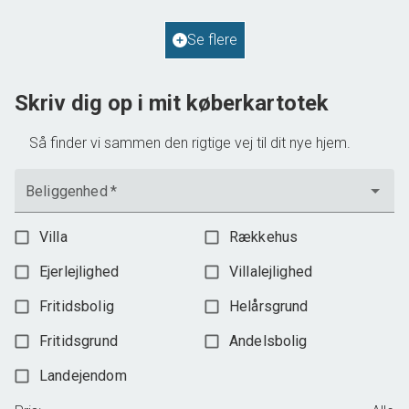
2
Grundareal
587
m
Ejendomstype
Villa
Se flere
598.000 kr.
Skriv dig op i mit køberkartotek
Så finder vi sammen den rigtige vej til dit nye hjem.
Beliggenhed
*
Villa
Rækkehus
Ejerlejlighed
Villalejlighed
Fritidsbolig
Helårsgrund
Fritidsgrund
Andelsbolig
Landejendom